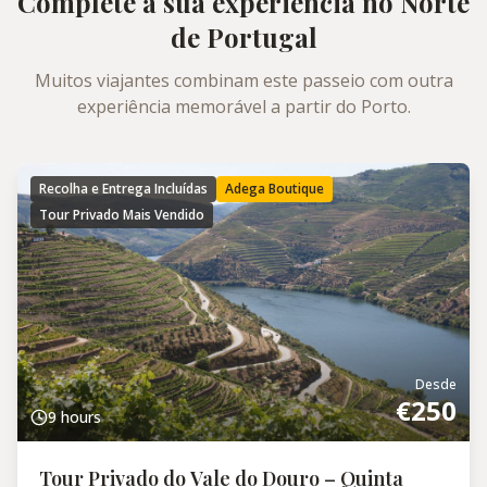
Complete a sua experiência no Norte
de Portugal
Muitos viajantes combinam este passeio com outra
experiência memorável a partir do Porto.
Recolha e Entrega Incluídas
Adega Boutique
Tour Privado Mais Vendido
Desde
€
250
9 hours
Tour Privado do Vale do Douro – Quinta