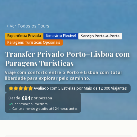
Ver Todos os Tours
Experiência Privada
Itinerário Flexível
Serviço Porta-a-Porta
Paragens Turísticas Opcionais
Transfer Privado Porto–Lisboa com
Paragens Turísticas
Viaje com conforto entre o Porto e Lisboa com total
liberdade para explorar pelo caminho.
Avaliado com 5 Estrelas por Mais de 12.000 Viajantes
€
94
Desde
por pessoa
Confirmação imediata
Cancelamento gratuito até 24 horas antes