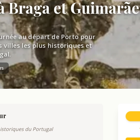
à Braga et Guimarãe
urnée au départ de Porto pour
villes les plus historiques et
gal.
rs
ur
 historiques du Portugal