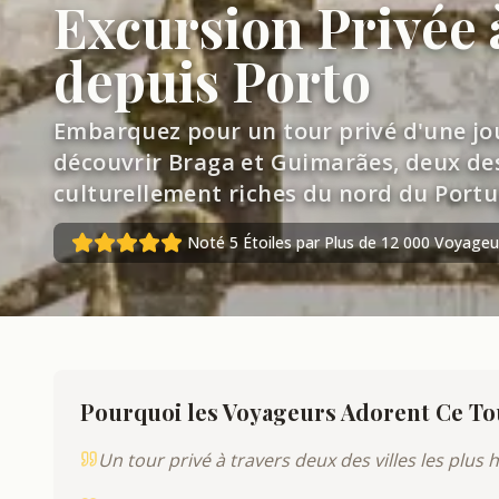
Excursion Privée 
depuis Porto
Embarquez pour un tour privé d'une jo
découvrir Braga et Guimarães, deux des 
culturellement riches du nord du Portu
Noté 5 Étoiles par Plus de 12 000 Voyageu
Pourquoi les Voyageurs Adorent Ce To
Un tour privé à travers deux des villes les plus